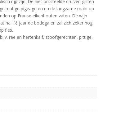
sch rijp zijn. De niet ontsteelde druiven gisten
egelmatige pigeage en na de langzame malo op
anden op Franse eikenhouten vaten. De wijn
laat na 1½ jaar de bodega en zal zich zeker nog
p fles.
bijv. ree en hertenkalf, stoofgerechten, pittige,