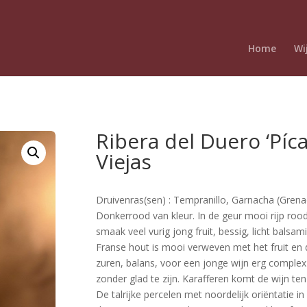
Home
Wi
Ribera del Duero ‘Píca
Viejas
Druivenras(sen) : Tempranillo, Garnacha (Grenac
Donkerrood van kleur. In de geur mooi rijp rood
smaak veel vurig jong fruit, bessig, licht balsam
Franse hout is mooi verweven met het fruit en 
zuren, balans, voor een jonge wijn erg comple
zonder glad te zijn. Karafferen komt de wijn te
De talrijke percelen met noordelijk oriëntatie 