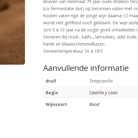
druiven van minimaal 75 jaar oude stokken fenoli
(co-fermentatie dus) op betonnen vaten met r
houten vaten rijpt de jonge wijn daarna 12 ma
wordt niet gefilterd noch geklaard. De wijn ver
zo’n 5 à 10 jaar na de oogst goed ontwikkelen o
Serveren Bij rood-, kalfs-, lamsvlees, wild zoals 
harde en blauwschimmelkazen.
Serveertemperatuur 16 à 18ºC
Aanvullende informatie
druif
Tempranillo
Regio
Castilla y Leon
Wijnsoort
Rood