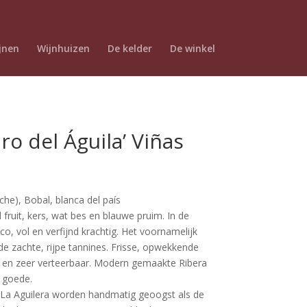
jnen
Wijnhuizen
De kelder
De winkel
ro del Águila’ Viñas
he), Bobal, blanca del país
 fruit, kers, wat bes en blauwe pruim. In de
ico, vol en verfijnd krachtig. Het voornamelijk
de zachte, rijpe tannines. Frisse, opwekkende
x en zeer verteerbaar. Modern gemaakte Ribera
n goede.
in La Aguilera worden handmatig geoogst als de