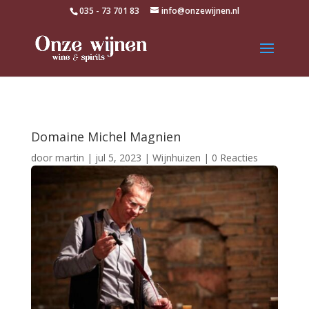
035 - 73 701 83
info@onzewijnen.nl
Domaine Michel Magnien
door
martin
|
jul 5, 2023
|
Wijnhuizen
|
0 Reacties