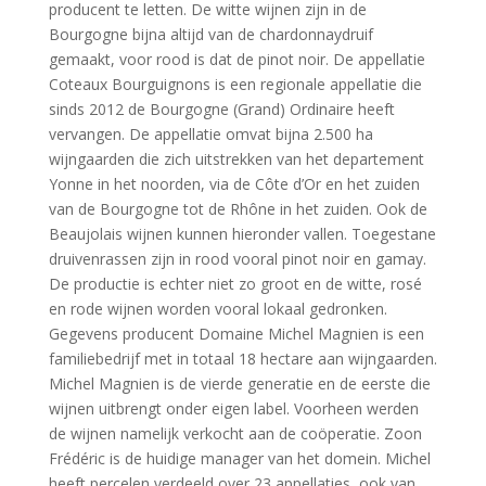
producent te letten. De witte wijnen zijn in de
Bourgogne bijna altijd van de chardonnaydruif
gemaakt, voor rood is dat de pinot noir. De appellatie
Coteaux Bourguignons is een regionale appellatie die
sinds 2012 de Bourgogne (Grand) Ordinaire heeft
vervangen. De appellatie omvat bijna 2.500 ha
wijngaarden die zich uitstrekken van het departement
Yonne in het noorden, via de Côte d’Or en het zuiden
van de Bourgogne tot de Rhône in het zuiden. Ook de
Beaujolais wijnen kunnen hieronder vallen. Toegestane
druivenrassen zijn in rood vooral pinot noir en gamay.
De productie is echter niet zo groot en de witte, rosé
en rode wijnen worden vooral lokaal gedronken.
Gegevens producent Domaine Michel Magnien is een
familiebedrijf met in totaal 18 hectare aan wijngaarden.
Michel Magnien is de vierde generatie en de eerste die
wijnen uitbrengt onder eigen label. Voorheen werden
de wijnen namelijk verkocht aan de coöperatie. Zoon
Frédéric is de huidige manager van het domein. Michel
heeft percelen verdeeld over 23 appellaties, ook van