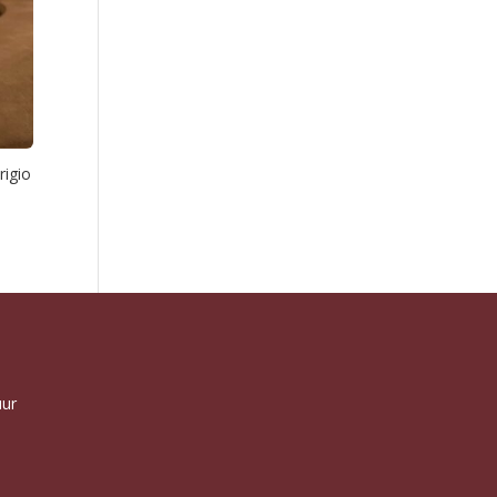
rigio
uur