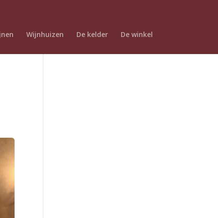
jnen
Wijnhuizen
De kelder
De winkel