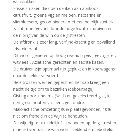
wijnstokken.
Frisse smaken die doen denken aan abrikoos,
citrusfruit, groene vijg en meloen, nectarine en
vlierbloesem, gecombineerd met een heerlijk subtiel-
zacht mondgevoel door de hoge kwaliteit druiven en
de rijping van de wijn op de gistresten.
De afdronk is zeer lang, verfijnd-krachtig en opvallend
fris-mineraal.
Dit wordt genieten op hoog niveau bij vis-, gevogelte-,
witvlees-, Aziatische gerechten en zachte kazen.
De druiven zijn optimaal rijp geplukt en in koelwagens
naar de kelder vervoerd.
Hele trossen werden geperst en het sap kreeg een
nacht de tijd om te bezinken (débourbage).
Gisting door inheems (‘wild’) en geselecteerd gist, in
een grote houten vat een zgn. foudre.
Malolactische omzetting 90% plaatsgevonden, 10%
niet om frisheid in de wijn te behouden.
De wijn rijpte uiteindelijk 11 maanden op de gistresten
(fine lie) voordat de wijn wordt geblend en gebotteld.