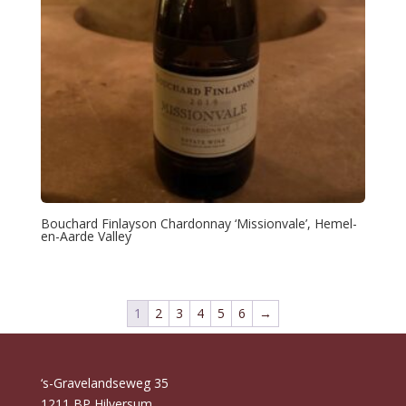
Bouchard Finlayson Chardonnay ‘Missionvale’, Hemel-
en-Aarde Valley
1
2
3
4
5
6
→
‘s-Gravelandseweg 35
1211 BP Hilversum