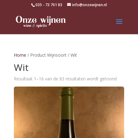
035 - 73 701 83
info@onzewijnen.nl
Home
/ Product Wijnsoort / Wit
Wit
Resultaat 1–16 van de 83 resultaten wordt getoond