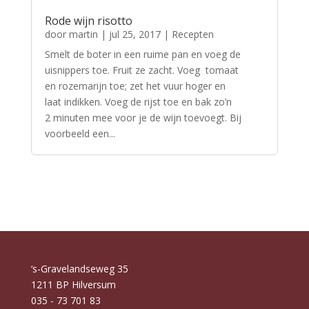
Rode wijn risotto
door
martin
|
jul 25, 2017
|
Recepten
Smelt de boter in een ruime pan en voeg de
uisnippers toe. Fruit ze zacht. Voeg tomaat
en rozemarijn toe; zet het vuur hoger en
laat indikken. Voeg de rijst toe en bak zo’n
2 minuten mee voor je de wijn toevoegt. Bij
voorbeeld een...
‘s-Gravelandseweg 35
1211 BP Hilversum
035 - 73 701 83