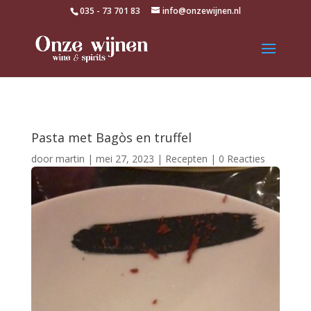
035 - 73 701 83
info@onzewijnen.nl
Pasta met Bagòs en truffel
door
martin
|
mei 27, 2023
|
Recepten
|
0 Reacties